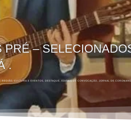
S PRÉ – SELECIONADOS
 .
 REGIÃO
,
CULTURA E EVENTOS
,
DESTAQUE
,
EDITAIS DE CONVOCAÇÃO
,
JORNAL DE COROMAN