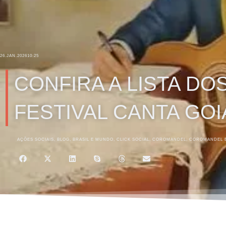
26.JAN.2026
10:25
CONFIRA A LISTA DO
FESTIVAL CANTA GOIÁ
AÇÕES SOCIAIS
,
BLOG
,
BRASIL E MUNDO
,
CLICK SOCIAL
,
COROMANDEL
,
COROMANDEL E