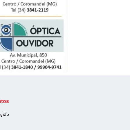
ntos
gião