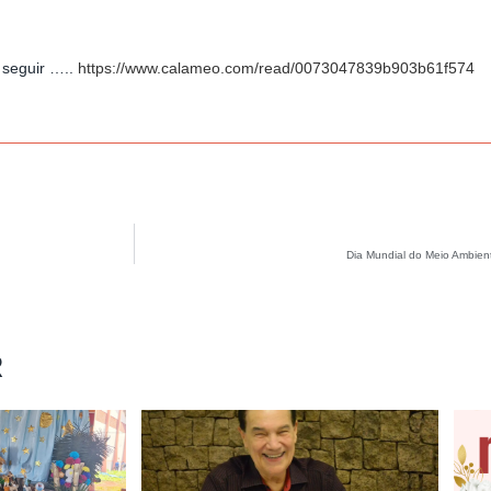
a seguir …..
https://www.calameo.com/read/0073047839b903b61f574
Dia Mundial do Meio Ambien
R