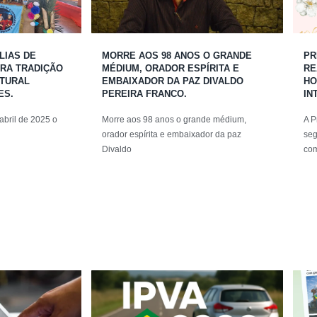
LIAS DE
MORRE AOS 98 ANOS O GRANDE
PR
RA TRADIÇÃO
MÉDIUM, ORADOR ESPÍRITA E
RE
LTURAL
EMBAIXADOR DA PAZ DIVALDO
HO
ES.
PEREIRA FRANCO.
IN
abril de 2025 o
Morre aos 98 anos o grande médium,
A P
orador espírita e embaixador da paz
seg
Divaldo
co