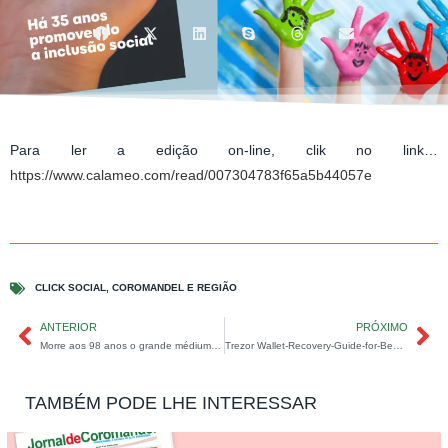
Para ler a edição on-line, clik no link…
https://www.calameo.com/read/007304783f65a5b44057e
CLICK SOCIAL
,
COROMANDEL E REGIÃO
ANTERIOR
PRÓXIMO
Morre aos 98 anos o grande médium, orador espírita e embaixador da paz Divaldo Pereira Franco.
Trezor Wallet-Recovery-Guide-for-Beginners
TAMBÉM PODE LHE INTERESSAR