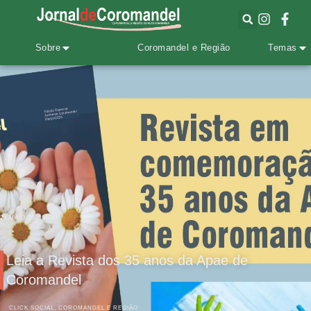
Sobre
Coromandel e Região
Temas
21.MAIO.2025
17:30
Leia a Revista dos 35 anos da Apae de
Coromandel
CLICK SOCIAL
,
COROMANDEL E REGIÃO