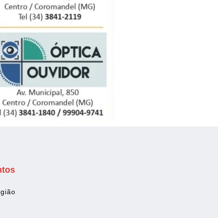
ntos
gião