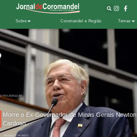
Sobre
Coromandel e Região
Temas
3.FEV.2025
12:30
Morre o Ex-Governador de Minas Gerais Newton
Cardoso.
BRASIL E MUNDO