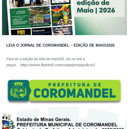
LEIA O JORNAL DE COROMANDEL – EDIÇÃO DE MAIO\2026
Para ler a edição do mês de maio\26, clic no link a
seguir….https://online.fliphtml5.com/uoqtq/jornalgrafica2/