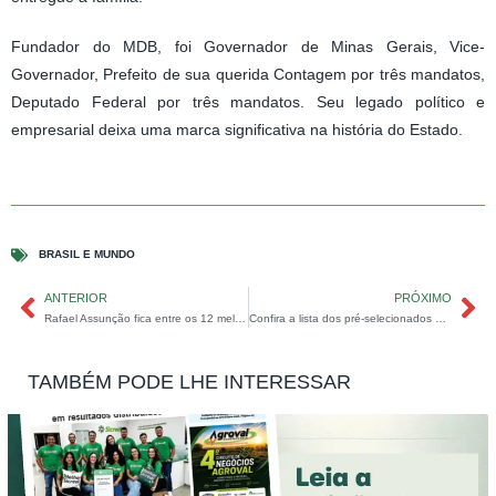
Fundador do MDB, foi Governador de Minas Gerais, Vice-
Governador, Prefeito de sua querida Contagem por três mandatos,
Deputado Federal por três mandatos. Seu legado político e
empresarial deixa uma marca significativa na história do Estado.
BRASIL E MUNDO
ANTERIOR
PRÓXIMO
Rafael Assunção fica entre os 12 melhores do Enem 2024 com nota máxima na redação cujo tema era “Desafios para a valorização da herança africana no Brasil”.
Confira a lista dos pré-selecionados e jurados do 14° Festival Canta Goiá.
TAMBÉM PODE LHE INTERESSAR