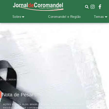
Sobre
Coromandel e Região
Temas
18.DEZ.2025
16:39
Nota de Pesar .
AÇÕES SOCIAIS
,
BLOG
,
BRASIL E MUNDO
,
CLICK SOCIAL
,
COROMANDEL
,
COROMANDEL E
REGIÃO
,
JORNAL DE COROMANDEL
,
POLÍTICA
,
UTILIDADE PÚBLICA