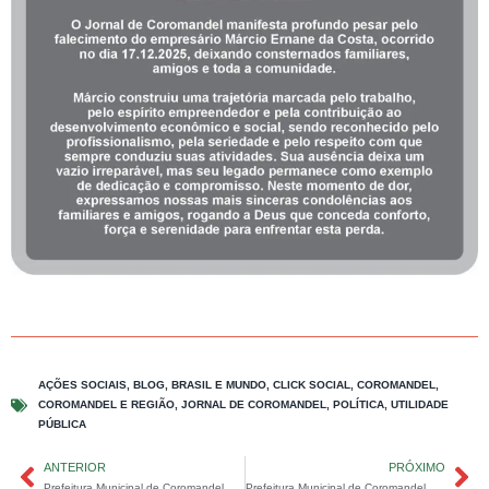
AÇÕES SOCIAIS
,
BLOG
,
BRASIL E MUNDO
,
CLICK SOCIAL
,
COROMANDEL
,
COROMANDEL E REGIÃO
,
JORNAL DE COROMANDEL
,
POLÍTICA
,
UTILIDADE
PÚBLICA
ANTERIOR
PRÓXIMO
Prefeitura Municipal de Coromandel anuncia inscrições para Minha Casa Minha Vida .
Prefeitura Municipal de Coromandel decreta ponto facultativo nas Repartições Públicas Municipais – Decreto nº 1001 de 01 de Dezembro de 2025 .