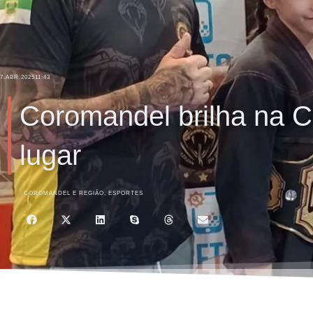
7.ABR.2025
11:43
Coromandel brilha na Co
lugar
COROMANDEL E REGIÃO
,
ESPORTES