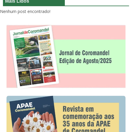
Mais Lidos
Nenhum post encontrado!