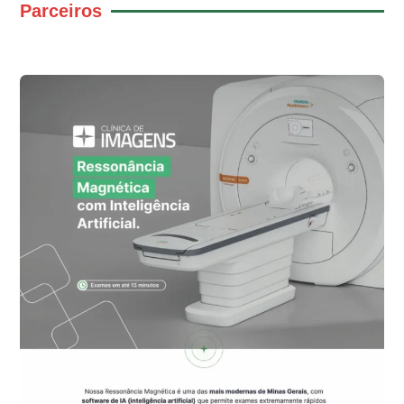
Parceiros