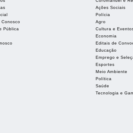
Nós
Coromandel e Re
tas
Ações Sociais
cial
Polícia
e Conosco
Agro
e Pública
Cultura e Evento
Economia
onosco
Editais de Conv
Educação
Emprego e Seleç
Esportes
Meio Ambiente
Política
Saúde
Tecnologia e Ga