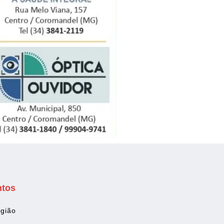
ntos
gião