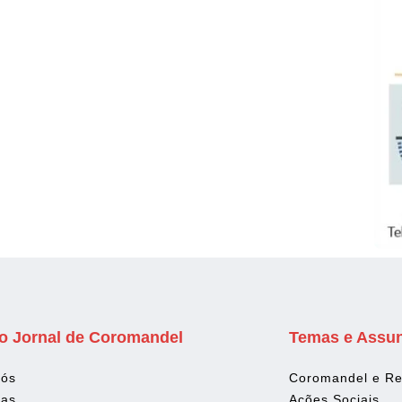
o Jornal de Coromandel
Temas e Assu
Nós
Coromandel e Re
tas
Ações Sociais