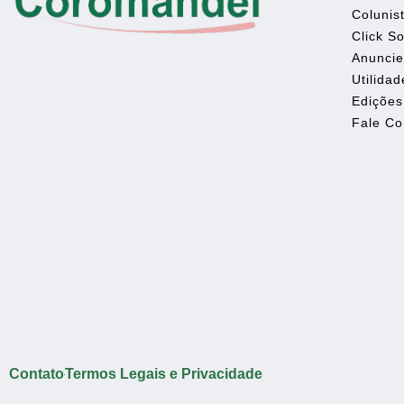
Colunis
Click So
Anunci
Utilidad
Edições
Fale C
Contato
Termos Legais e Privacidade