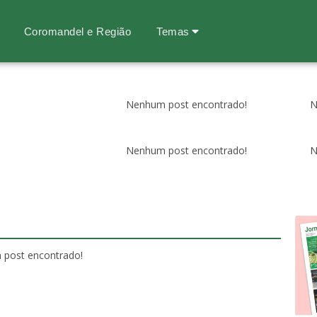
Coromandel e Região
Temas
Nenhum post encontrado!
N
Nenhum post encontrado!
N
post encontrado!