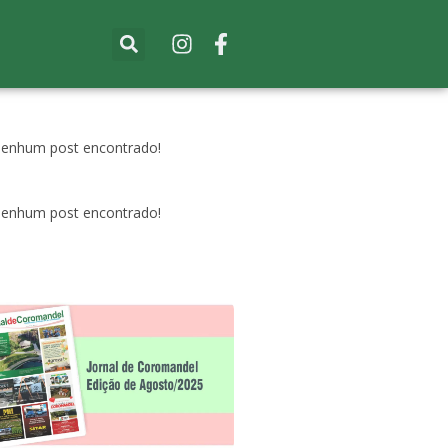
enhum post encontrado!
enhum post encontrado!