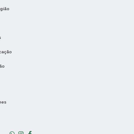
gião
s
ocação
ão
mes