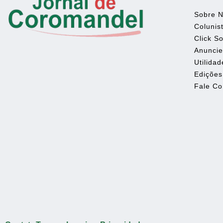
Sobre 
Colunis
Click So
Anunci
Utilidad
Edições
Fale C