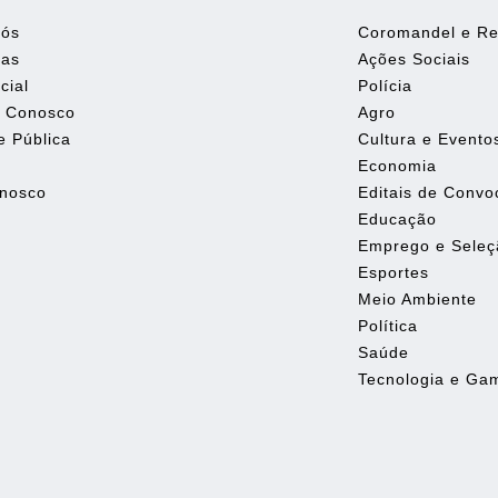
Nós
Coromandel e Re
tas
Ações Sociais
cial
Polícia
e Conosco
Agro
e Pública
Cultura e Evento
Economia
onosco
Editais de Conv
Educação
Emprego e Seleç
Esportes
Meio Ambiente
Política
Saúde
Tecnologia e Ga