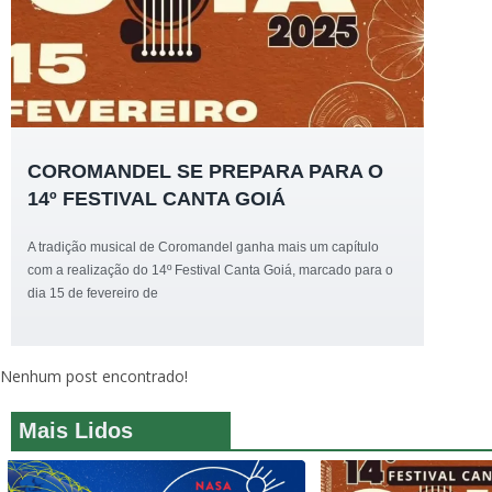
COROMANDEL SE PREPARA PARA O
14º FESTIVAL CANTA GOIÁ
A tradição musical de Coromandel ganha mais um capítulo
com a realização do 14º Festival Canta Goiá, marcado para o
dia 15 de fevereiro de
Nenhum post encontrado!
Mais Lidos