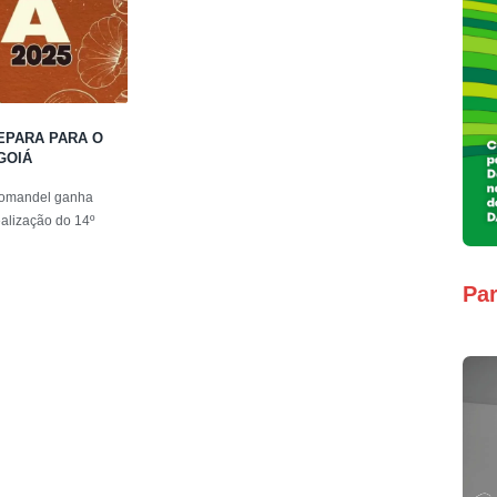
EPARA PARA O
GOIÁ
oromandel ganha
ealização do 14º
Par