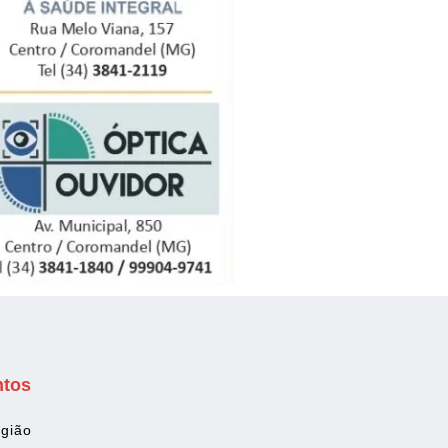
ntos
gião