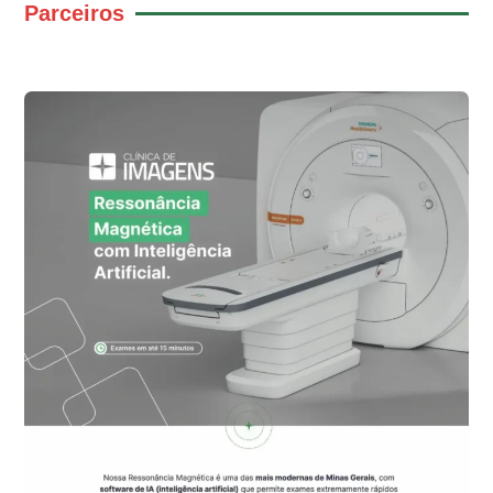
Parceiros