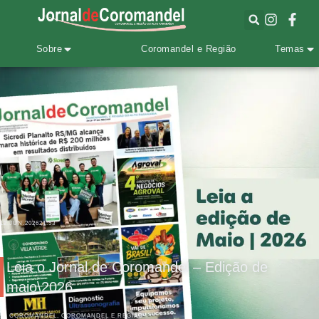
Sobre
Coromandel e Região
Temas
12.JUN.2026
21:53
Leia o Jornal de Coromandel – Edição de
maio\2026
COROMANDEL
,
COROMANDEL E REGIÃO